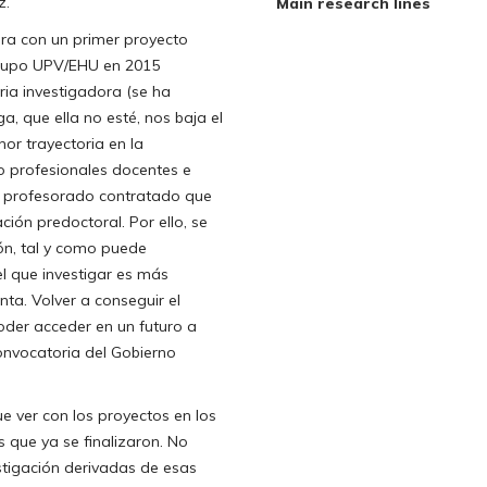
z.
Main research lines
ra con un primer proyecto
grupo UPV/EHU en 2015
ria investigadora (se ha
 que ella no esté, nos baja el
nor trayectoria en la
mo profesionales docentes e
n profesorado contratado que
ción predoctoral. Por ello, se
ón, tal y como puede
l que investigar es más
enta. Volver a conseguir el
oder acceder en un futuro a
nvocatoria del Gobierno
 ver con los proyectos en los
 que ya se finalizaron. No
stigación derivadas de esas