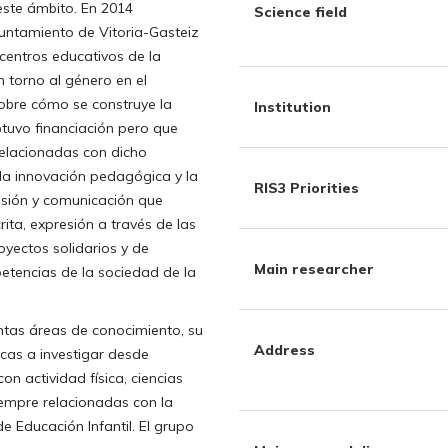
este ámbito. En 2014
Science field
untamiento de Vitoria-Gasteiz
centros educativos de la
n torno al género en el
sobre cómo se construye la
Institution
obtuvo financiación pero que
 relacionadas con dicho
 la innovación pedagógica y la
RIS3 Priorities
esión y comunicación que
rita, expresión a través de las
oyectos solidarios y de
Main researcher
etencias de la sociedad de la
ntas áreas de conocimiento, su
Address
icas a investigar desde
n actividad física, ciencias
 siempre relacionadas con la
 Educación Infantil. El grupo