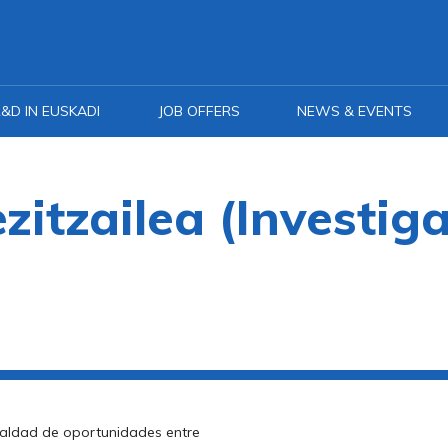
&D IN EUSKADI
JOB OFFERS
NEWS & EVENTS
ezitzailea (Investig
gualdad de oportunidades entre