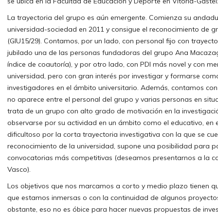
se ubica en la Facultad de Educación y Deporte en Vitoria-Gastei
La trayectoria del grupo es aún emergente. Comienza su andadu
universidad-sociedad en 2011 y consigue el reconocimiento de 
(GIU15/29). Contamos, por un lado, con personal fijo con trayecto
jubilado una de las personas fundadoras del grupo Ana Macazaga,
índice de coautoría), y por otro lado, con PDI más novel y con me
universidad, pero con gran interés por investigar y formarse co
investigadores en el ámbito universitario. Además, contamos co
no aparece entre el personal del grupo y varias personas en situa
trata de un grupo con alto grado de motivación en la investigaci
observarse por su actividad en un ámbito como el educativo, en e
dificultoso por la corta trayectoria investigativa con la que se cu
reconocimiento de la universidad, supone una posibilidad para p
convocatorias más competitivas (deseamos presentarnos a la co
Vasco).
Los objetivos que nos marcamos a corto y medio plazo tienen que
que estamos inmersas o con la continuidad de algunos proyectos
obstante, eso no es óbice para hacer nuevas propuestas de inve