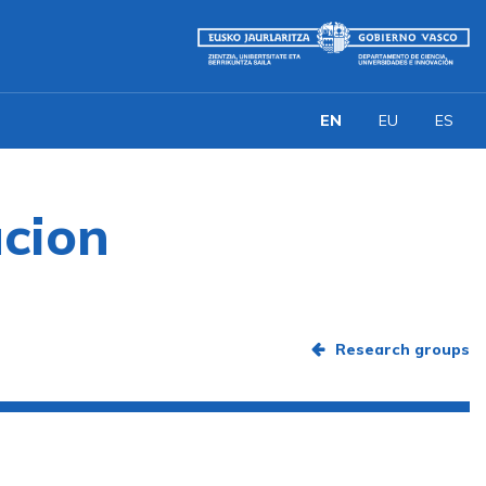
EN
EU
ES
acion
Research groups