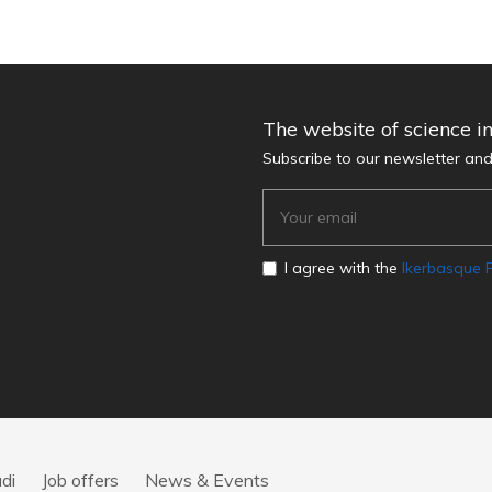
The website of science i
Subscribe to our newsletter an
I agree with the
Ikerbasque P
di
Job offers
News & Events