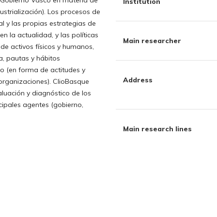
l Gobierno Vasco en materia de
Institution
dustrialización). Los procesos de
l y las propias estrategias de
 la actualidad, y las políticas
Main researcher
de activos físicos y humanos,
a, pautas y hábitos
do (en forma de actitudes y
Address
organizaciones). ClioBasque
luación y diagnóstico de los
cipales agentes (gobierno,
Main research lines