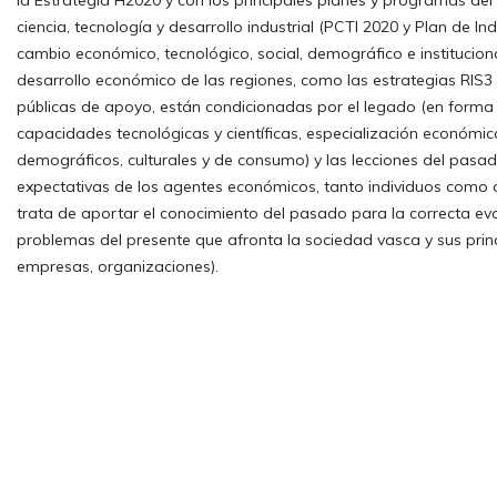
la Estrategia H2020 y con los principales planes y programas de
ciencia, tecnología y desarrollo industrial (PCTI 2020 y Plan de In
cambio económico, tecnológico, social, demográfico e instituciona
desarrollo económico de las regiones, como las estrategias RIS3 en
públicas de apoyo, están condicionadas por el legado (en forma 
capacidades tecnológicas y científicas, especialización económic
demográficos, culturales y de consumo) y las lecciones del pasa
expectativas de los agentes económicos, tanto individuos como 
trata de aportar el conocimiento del pasado para la correcta eva
problemas del presente que afronta la sociedad vasca y sus prin
empresas, organizaciones).