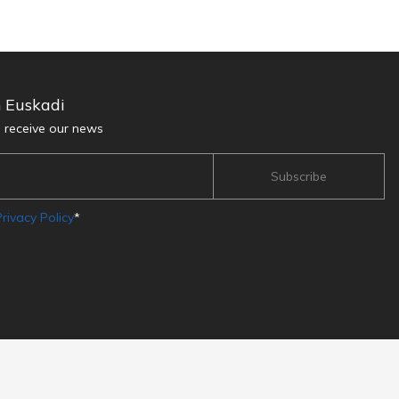
n Euskadi
d receive our news
rivacy Policy
*