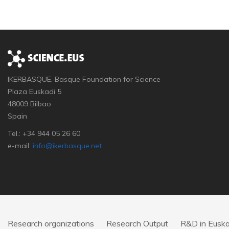
IKERBASQUE. Basque Foundation for Science
Plaza Euskadi 5
48009 Bilbao
Spain
Tel.: +34 944 05 26 60
e-mail:
info@ikerbasque.net
Research organizations
Research Output
R&D in Euska