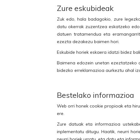
Zure eskubideak
Zuk edo, hala badagokio, zure legezk
datu okerrak zuzentzea eskatzeko edo 
datuen tratamendua eta eramangarrit
ezezta dezakezu baimen hori.
Eskubide horiek eskaera idatzi bidez ba
Baimena edozein unetan ezeztatzeko au
bidezko erreklamazioa aurkeztu ahal i
Bestelako informazioa
Web orri honek cookie propioak eta hiru
ere.
Zure datuak eta informazioa ustekabek
inplementatu ditugu. Haatik, neurri hor
neurri horiek urratu, eta datu eta infor