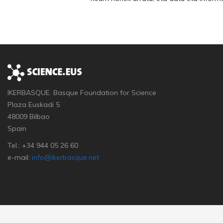
IKERBASQUE. Basque Foundation for Science
Plaza Euskadi 5
48009 Bilbao
Spain
Tel.: +34 944 05 26 60
e-mail:
info@ikerbasque.net