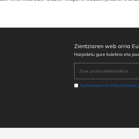
Zientziaren web orria E
Harpidetu gure buletina eta jas
Ikerbasqueren Pribatutasun p