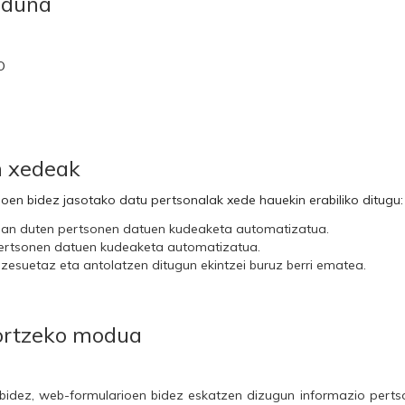
aduna
O
n xedeak
en bidez jasotako datu pertsonalak xede hauekin erabiliko ditugu:
an duten pertsonen datuen kudeaketa automatizatua.
pertsonen datuen kudeaketa automatizatua.
zesuetaz eta antolatzen ditugun ekintzei buruz berri ematea.
lortzeko modua
idez, web-formularioen bidez eskatzen dizugun informazio pertson