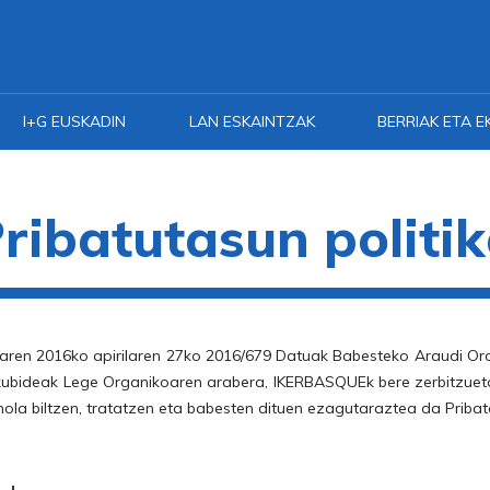
I+G EUSKADIN
LAN ESKAINTZAK
BERRIAK ETA E
ribatutasun politi
aren 2016ko apirilaren 27ko 2016/679 Datuak Babesteko Araudi Or
kubideak Lege Organikoaren arabera, IKERBASQUEk bere zerbitzueta
nola biltzen, tratatzen eta babesten dituen ezagutaraztea da Pribat