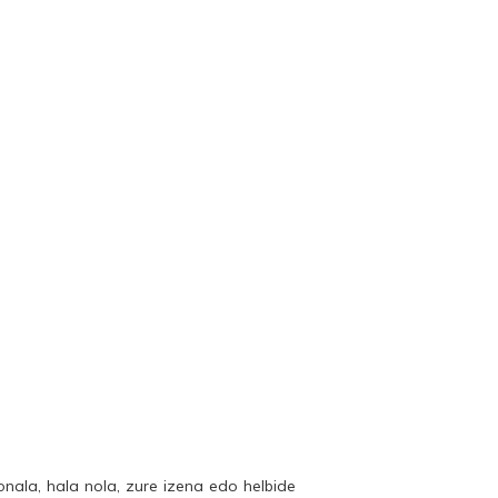
ala, hala nola, zure izena edo helbide