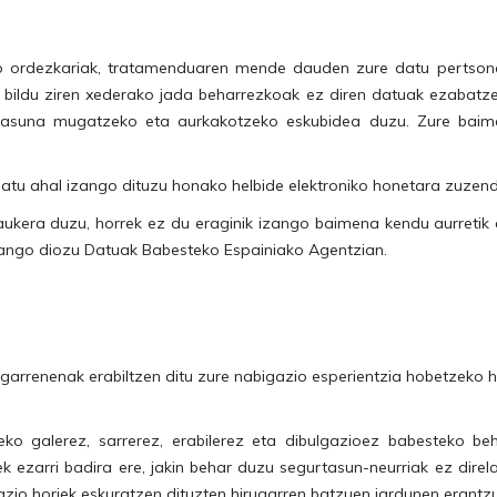
o ordezkariak, tratamenduaren mende dauden zure datu pertsona
bildu ziren xederako jada beharrezkoak ez diren datuak ezabatze
asuna mugatzeko eta aurkakotzeko eskubidea duzu. Zure baime
liatu ahal izango dituzu honako helbide elektroniko honetara zuzen
kera duzu, horrek ez du eraginik izango baimena kendu aurretik
zango diozu Datuak Babesteko Espainiako Agentzian.
garrenenak erabiltzen ditu zure nabigazio esperientzia hobetzeko he
o galerez, sarrerez, erabilerez eta dibulgazioez babesteko beh
iek ezarri badira ere, jakin behar duzu segurtasun-neurriak ez direl
mazio horiek eskuratzen dituzten hirugarren batzuen jardunen erantzu