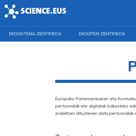
Skip to main content
EKOSISTEMA ZIENTIFIKOA
EKOIZPEN ZIENTIFIKOA
P
Europako Parlamentuaren eta Kontseilu
pertsonalak eta digitalak babesteko es
erabiltzen dituztenen datu pertsonalak 