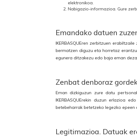
elektronikoa.
Nabigazio-informazioa. Gure zerb
Emandako datuen zuzen
IKERBASQUEren zerbitzuen erabiltzaile
bermatzen diguzu eta horretaz erantzu
egunera ditzakezu edo baja eman deza
Zenbat denboraz gordek
Eman dizkiguzun zure datu pertsonal
IKERBASQUErekin duzun erlazioa edo
betebeharrak betetzeko legezko epeen 
Legitimazioa. Datuak er