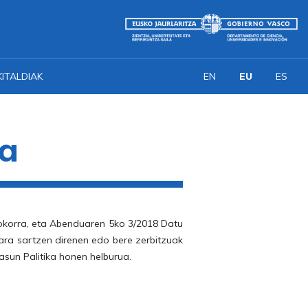
KITALDIAK
EN
EU
ES
ka
okorra, eta Abenduaren 5ko 3/2018 Datu
ra sartzen direnen edo bere zerbitzuak
asun Palitika honen helburua.