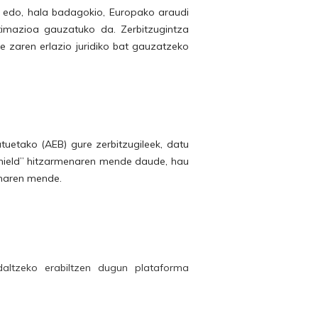
n edo, hala badagokio, Europako araudi
itimazioa gauzatuko da. Zerbitzugintza
e zaren erlazio juridiko bat gauzatzeko
uetako (AEB) gure zerbitzugileek, datu
 Shield” hitzarmenaren mende daude, hau
enaren mende.
daltzeko erabiltzen dugun plataforma