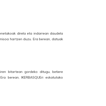
enetakoak direla eta indarrean daudela
misoa hartzen duzu. Era berean, datuak
en bitartean gordeko ditugu, betiere
Era berean, IKERBASQUEri eskatutako