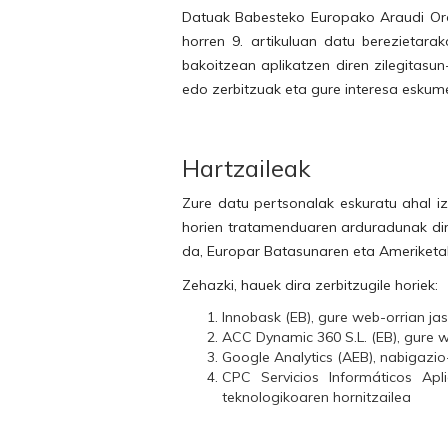
Datuak Babesteko Europako Araudi Orok
horren 9. artikuluan datu berezietara
bakoitzean aplikatzen diren zilegitasu
edo zerbitzuak eta gure interesa eskum
Hartzaileak
Zure datu pertsonalak eskuratu ahal i
horien tratamenduaren arduradunak dire
da, Europar Batasunaren eta Ameriketa
Zehazki, hauek dira zerbitzugile horiek:
Innobask (EB), gure web-orrian jas
ACC Dynamic 360 S.L. (EB), gure we
Google Analytics (AEB), nabigazio
CPC Servicios Informáticos Apl
teknologikoaren hornitzailea