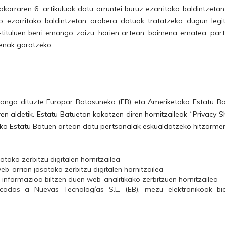
orraren 6. artikuluak datu arruntei buruz ezarritako baldintzeta
ko ezarritako baldintzetan arabera datuak tratatzeko dugun leg
n-tituluen berri emango zaizu, horien artean: baimena ematea, part
enak garatzeko.
zango dituzte Europar Batasuneko (EB) eta Ameriketako Estatu Bat
n aldetik. Estatu Batuetan kokatzen diren hornitzaileak “Privacy
ko Estatu Batuen artean datu pertsonalak eskualdatzeko hitzarm
otako zerbitzu digitalen hornitzailea
b-orrian jasotako zerbitzu digitalen hornitzailea
-informazioa biltzen duen web-analitikako zerbitzuen hornitzailea
icados a Nuevas Tecnologías S.L. (EB), mezu elektronikoak bi