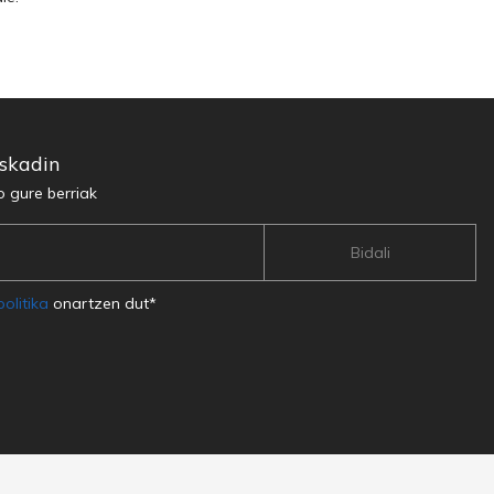
uskadin
o gure berriak
olitika
onartzen dut*