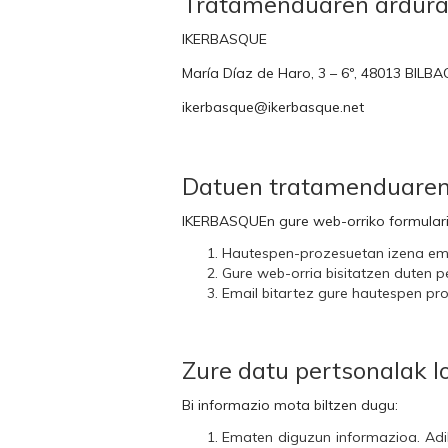
Tratamenduaren ardur
IKERBASQUE
María Díaz de Haro, 3 – 6º, 48013 BILBA
ikerbasque@ikerbasque.net
Datuen tratamenduare
IKERBASQUEn gure web-orriko formulario
Hautespen-prozesuetan izena em
Gure web-orria bisitatzen duten 
Email bitartez gure hautespen pro
Zure datu pertsonalak 
Bi informazio mota biltzen dugu:
Ematen diguzun informazioa. Adib