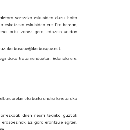
letara sartzeko eskubidea duzu, baita
a eskatzeko eskubidea ere. Era berean,
na lortu izanez gero, edozein unetan
duz: ikerbasque@ikerbasque.net.
 egindako tratamenduetan. Edonola ere,
lburuarekin eta baita analisi lanetarako
arrezkoak diren neurri tekniko guztiak
a erasoezinak. Ez gara erantzule egiten,
le.