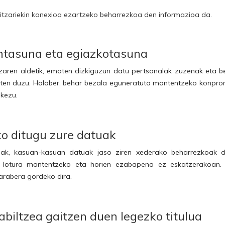
itzariekin konexioa ezartzeko beharrezkoa den informazioa da.
tasuna eta egiazkotasuna
 zaren aldetik, ematen dizkiguzun datu pertsonalak zuzenak eta b
ten duzu. Halaber, behar bezala eguneratuta mantentzeko konpro
kezu.
o ditugu zure datuak
ak, kasuan-kasuan datuak jaso ziren xederako beharrezkoak dir
 lotura mantentzeko eta horien ezabapena ez eskatzerakoan. 
arabera gordeko dira.
abiltzea gaitzen duen legezko titulua