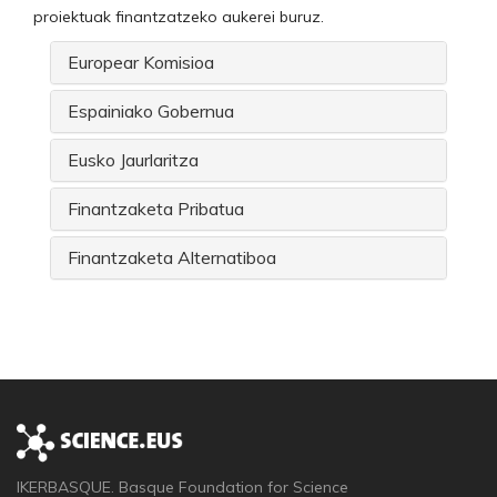
proiektuak finantzatzeko aukerei buruz.
Europear Komisioa
Espainiako Gobernua
Eusko Jaurlaritza
Finantzaketa Pribatua
Finantzaketa Alternatiboa
IKERBASQUE. Basque Foundation for Science