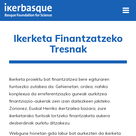
Skip to main content
Ikerketa Finantzatzeko
Tresnak
Ikerketa proiektu bat finantzatzea bere egituraren
funtsezko zutabea da. Gehienetan, ordea, nahiko
konplexua da erreferentziazko guneak aurkitzea
finantziazio-aukerak zein izan daitezkeen jakiteko.
Zorionez, Euskal Herriko ikertzailea bazara, zure
ikerketarako funtsak lortzeko finantzaketa aukera
desberdinak aurkitu ditzakezu.
Webgune honetan gida labur bat aurkezten da ikerketa