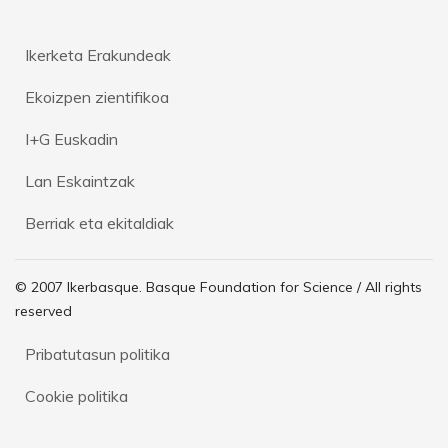
Ikerketa Erakundeak
Ekoizpen zientifikoa
I+G Euskadin
Lan Eskaintzak
Berriak eta ekitaldiak
© 2007 Ikerbasque. Basque Foundation for Science / All rights
reserved
Pribatutasun politika
Cookie politika