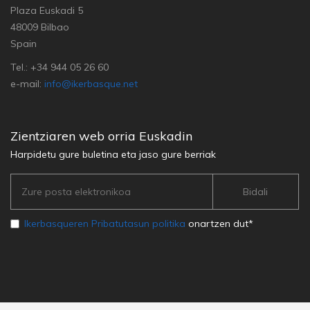
Plaza Euskadi 5
48009 Bilbao
Spain
Tel.: +34 944 05 26 60
e-mail:
info@ikerbasque.net
Zientziaren web orria Euskadin
Harpidetu gure buletina eta jaso gure berriak
Ikerbasqueren Pribatutasun politika
onartzen dut*