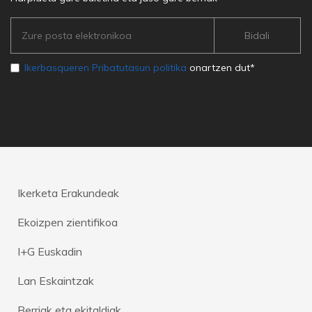
Ikerbasqueren Pribatutasun politika
onartzen dut*
Ikerketa Erakundeak
Ekoizpen zientifikoa
I+G Euskadin
Lan Eskaintzak
Berriak eta ekitaldiak