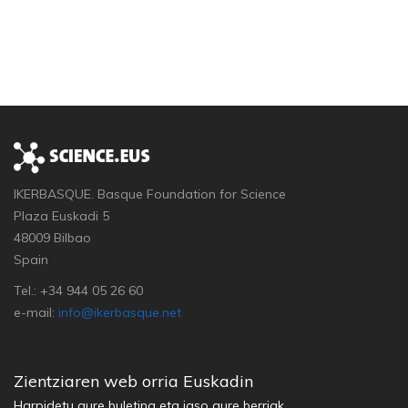
IKERBASQUE. Basque Foundation for Science
Plaza Euskadi 5
48009 Bilbao
Spain
Tel.: +34 944 05 26 60
e-mail:
info@ikerbasque.net
Zientziaren web orria Euskadin
Harpidetu gure buletina eta jaso gure berriak